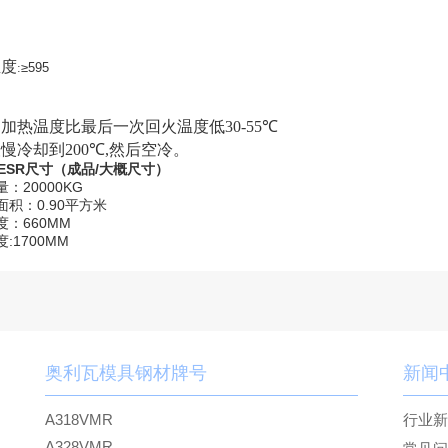
温度
:
≥595
力
：加热温度比最后一次回火温度低
30-55℃
缓慢冷却到
200℃,
然后空冷。
43ESR尺寸（成品/大概尺寸）
：20000KG
面积：0.90平方米
度：660MM
:1700MM
奥利瓦模具钢材牌号
新闻
A318VMR
行业
A328VMR