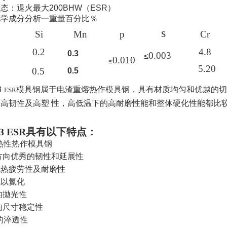
态：退火最大200BHW（ESR）
化学成分分析一重量百分比
％
c
s
Si
Mn
p
Cr
0.2
4.8
0.3
0.003
≤
0.010
≤
5.20
0.5
0.5
3
esr
模具钢属于电渣重熔热作模具钢，具有材质均匀和优越的切
的高韧性及高塑
性，高低温下的高耐磨性能和整体硬化性能都比
43 ESR
具有以下特点：
热性热作模具钢
方向优秀的韧性和延展性
抗热疲劳性及耐磨性
施以氮化
的拋光性
的尺寸稳定性
的淬透性