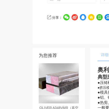
分享：
详细
为您推荐
奥利
典型
●
压铸
●挤压
●模具
●铝、
●热剪
一般
OLIVER A348VMR（真空