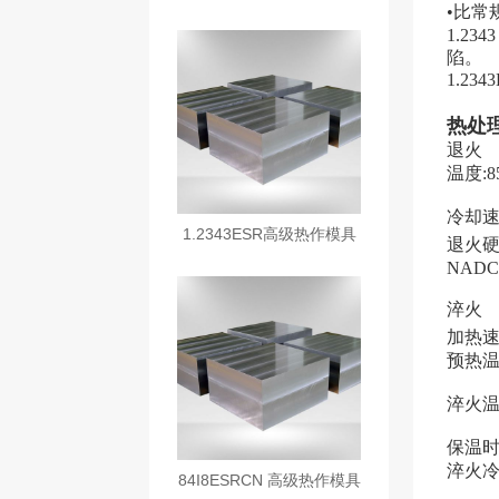
•比常
1.2343
陷。
1.234
热处
退火
温度
:8
冷却
1.2343ESR高级热作模具
退火
NADCA
钢
淬火
加热速
预热
淬火
保温
淬火
84I8ESRCN 高级热作模具