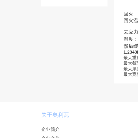
钢
回火
回火
去应
温度
然后
1.23
最大重量
最大截
最大厚
最大宽度
关于奥利瓦
企业简介