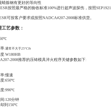
规蜻炼钢有更好的等向性
 ESR
按照最严格的验收标准
100%
进行超声波探伤，按照
SEP1921
3ESR
可按客户要求或按照
NADCA#207-2008
标准供货。
理工艺参数：
50
℃
速率
:通常不大于
25°Clh
硬度
W180HB
:
207-2008
推荐的压铸模具淬火程序关键参数如下
:
率:慢速
温度
:650
℃
温度
:990
℃
时间
:120
分钟
冷却到
150
℃