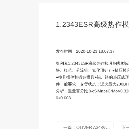
1.2343ESR高级热作
发布时间：2020-10-23 18:07:37
奥利瓦1.2343ESR高级热作模具钢典
块、模芯、分流锥、氮化顶针）●挤压模
●模具插件和锻造模具●铝、镁的热压成
件一般要求：交货状态：退火最大200B
分析一重量百分比％cSiMnpsCrMoV0.320.3
0≤0.003
上一篇：OLIVER A348VMR（真空电渣）