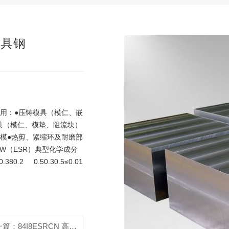
模具钢
型应用：●压铸模具（模仁、嵌
具（模仁、模垫、阻流块）
形模●热剪、紧缩环及耐磨部
HW（ESR）典型化学成分
80.2 0.50.30.5≤0.01
下一篇：84I8ESRCN 高级热作模具钢