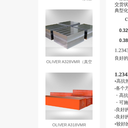
交货状
电渣）
典型
0.32
0.38
1.234
良好
OLIVER A328VMR（真空
电渣）
1.23
•高抗
各个
•
・高
・可
良好
•
良好
•
•较好
OLIVER A318VMR