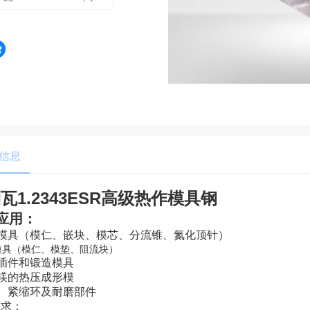
信息
瓦1.2343ESR高级热作模具钢
应用：
模具（
模仁、嵌块、模芯、分流锥、氮化顶针
）
模具（
）
模仁、模垫、阻流块
插件和锻造模具
镁的热压成形模
、紧缩环及耐磨部件
要求：